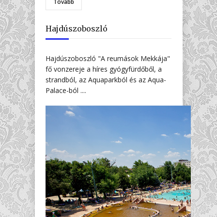
Tovább
Hajdúszoboszló
Hajdúszoboszló "A reumások Mekkája"
fő vonzereje a híres gyógyfürdőből, a
strandból, az Aquaparkból és az Aqua-
Palace-ból ....