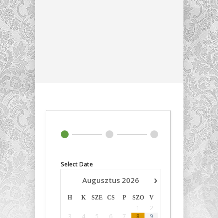
Select Date
›
Augusztus
2026
H
K
SZE
CS
P
SZO
V
1
2
3
4
5
6
7
8
9