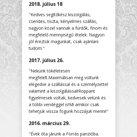
2018. július 18
"Kedves segítőkész kiszolgálás,
csendes, tiszta, kényelmes szállás,
nagyon közel vannak a fürdők, finom és
megfelelő mennyiségű ételek. Nagyon
jól éreztük magunkat, csak ajánlani
tudom."
2017. július 26.
"Nekünk tökéletesen
megfelelt.Maximálisan meg voltunk
elégedve a szállással és a személyzettel
valamint a kiszolgálással!Roppant
figyelmesek voltak, kedvesek velünk és
a többi vendéggel is!Mi amikor csak
tehetjük vissza fogunk hozzájuk menni!"
2016. március 29.
"Évek óta járunk a Forrás panzióba.