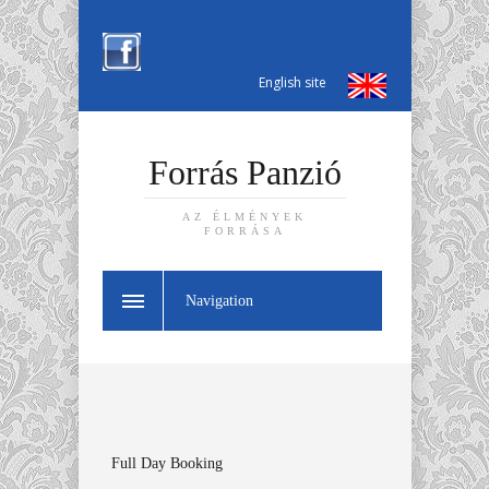
English site
Forrás Panzió
AZ ÉLMÉNYEK
FORRÁSA
Navigation
Full Day Booking