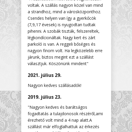
voltak. A szállás nagyon közel van mind
a strandhoz, mind a városközponthoz.
Csendes helyen van így a gyerkőcök
(7,9,17 évesek) is nyugodtan tudtak
pihenni. A szobák tiszták, felszereltek,
légkondícionáltak. Nagy kert és zárt
parkoló is van. A reggeli bőséges és
nagyon finom volt. Ha legközelebb erre
járunk, biztos megint ezt a szállást
választjuk. Köszönünk mindent"
2021. július 29.
Nagyon kedves szállásadók!
2019. július 23.
"Nagyon kedves és barátságos
fogadtatás a tulajdonosok részéről,ami
érezhető volt mind a 4 nap alatt.A
szállást már elfoglalhattuk az érkezés