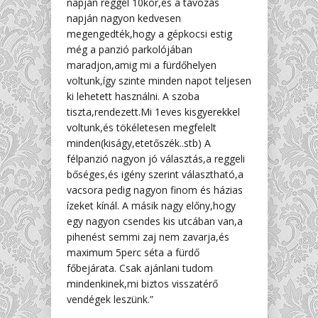
napján reggel 10kor,és a távozás
napján nagyon kedvesen
megengedték,hogy a gépkocsi estig
még a panzió parkolójában
maradjon,amig mi a fürdőhelyen
voltunk,így szinte minden napot teljesen
ki lehetett használni. A szoba
tiszta,rendezett.Mi 1eves kisgyerekkel
voltunk,és tökéletesen megfelelt
minden(kiságy,etetőszék..stb) A
félpanzió nagyon jó választás,a reggeli
bőséges,és igény szerint választható,a
vacsora pedig nagyon finom és házias
ízeket kínál. A másik nagy előny,hogy
egy nagyon csendes kis utcában van,a
pihenést semmi zaj nem zavarja,és
maximum 5perc séta a fürdő
főbejárata. Csak ajánlani tudom
mindenkinek,mi biztos visszatérő
vendégek leszünk.”