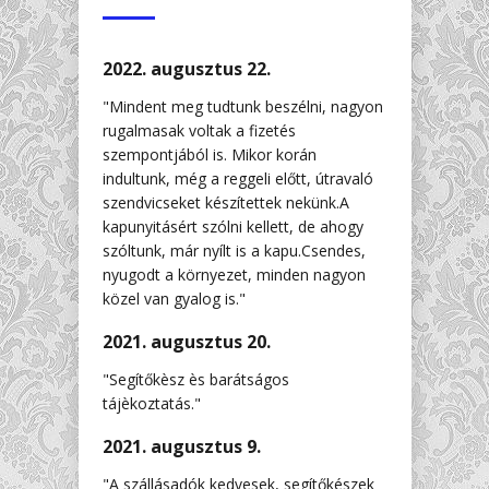
2022. augusztus 22.
"Mindent meg tudtunk beszélni, nagyon
rugalmasak voltak a fizetés
szempontjából is. Mikor korán
indultunk, még a reggeli előtt, útravaló
szendvicseket készítettek nekünk.A
kapunyitásért szólni kellett, de ahogy
szóltunk, már nyílt is a kapu.Csendes,
nyugodt a környezet, minden nagyon
közel van gyalog is."
2021. augusztus 20.
"Segítőkèsz ès barátságos
tájèkoztatás."
2021. augusztus 9.
"A szállásadók kedvesek, segítőkészek