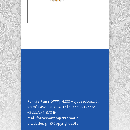
Forrás Panzió***
| 4200 Hajdúszoboszló,
szabó László zug 14.
Tel.:
+3620/2125565,
+3652/271-870
E-
mail:
forraspanzio@citromail.hu
d-webdesign © Copyright 2015